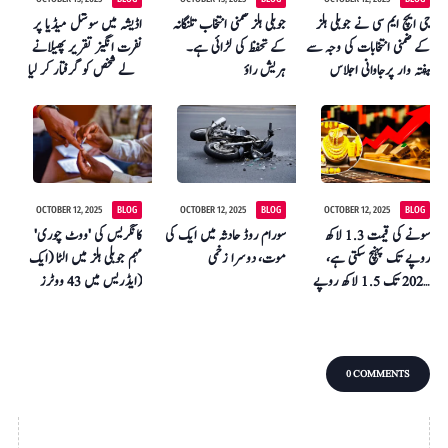
جی ایچ ایم سی نے جوبلی ہلز
جوبلی ہلز ضمنی انتخاب تلنگانہ
اڈیشہ میں سوشل میڈیا پر
کے ضمنی انتخابات کی وجہ سے
کے تحفظ کی لڑائی ہے۔
نفرت انگیز تقریر پھیلانے
ہفتہ وار پرجاوانی اجلاس
ہریش راؤ
والے شخص کو گرفتار کر لیا
روک دیا۔
گیا۔
OCTOBER 12, 2025
BLOG
OCTOBER 12, 2025
BLOG
OCTOBER 12, 2025
BLOG
سونے کی قیمت 1.3 لاکھ
سورام روڈ حادثہ میں ایک کی
کانگریس کی 'ووٹ چوری'
روپے تک پہنچ سکتی ہے،
موت، دوسرا زخمی
مہم جوبلی ہلز میں الٹا (ایک
2026 تک 1.5 لاکھ روپے
ایڈریس میں 43 ووٹرز)
کا امکان
0 COMMENTS