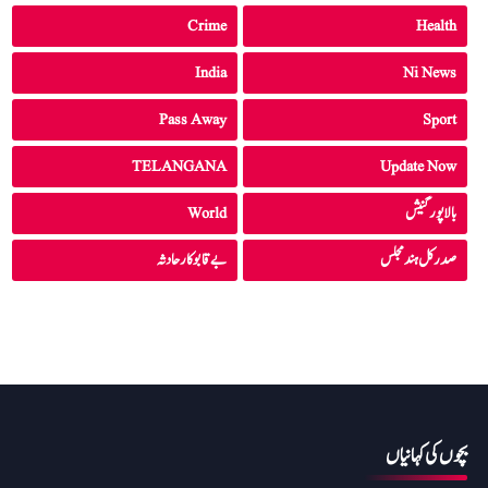
Crime
Health
India
Ni News
Pass Away
Sport
TELANGANA
Update Now
بالاپور گنیش
World
صدرکل ہند مجلس
بے قابو کار حادثہ
بچوں کی کہانیاں