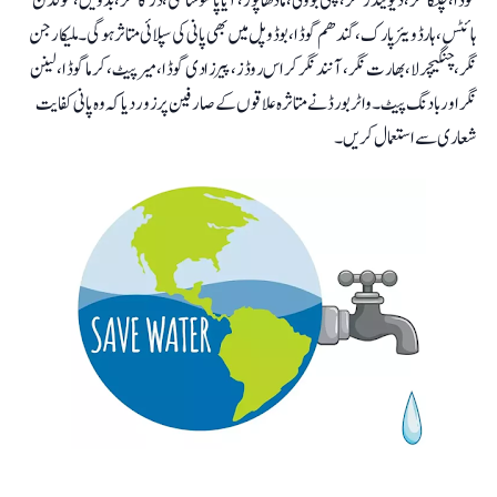
گوڈا، چلکا نگر، دیویندر نگر، گچی بوولی، مادھا پور، آیاپا سوسائٹی، درگا نگر، بڈویل، گولڈن
ہائٹس، ہارڈویئر پارک، گندھم گوڈا، بوڈوپل میں بھی پانی کی سپلائی متاثر ہوگی۔ ملیکارجن
نگر، چنگیچرلا، بھارت نگر، آنند نگر کراس روڈز، پیرزادی گوڈا، میرپیٹ، کرما گوڈا، لینن
نگر اور بادنگ پیٹ۔واٹر بورڈ نے متاثرہ علاقوں کے صارفین پر زور دیا کہ وہ پانی کفایت
شعاری سے استعمال کریں۔