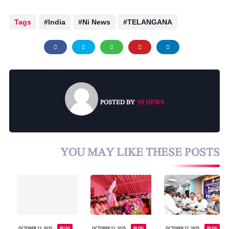
Tags
India
Ni News
TELANGANA
POSTED BY
NI NEWS
YOU MAY LIKE THESE POSTS
OCTOBER 13, 2025
BLOG
OCTOBER 13, 2025
BLOG
OCTOBER 12, 2025
BLOG