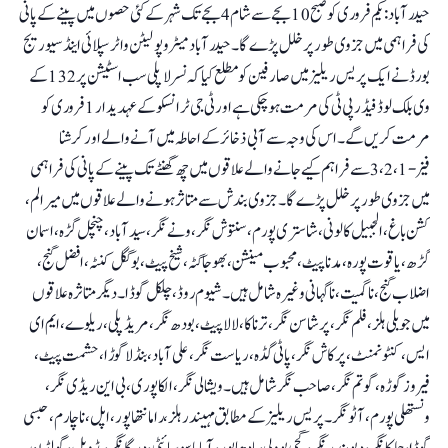
حیدرآباد: یکم فروری کو صبح 10 بجے سے شام 4 بجے تک شہر کے کئی حصوں میں پینے کے پانی
کی فراہمی میں جزوی طور پر خلل پڑے گا۔ حیدرآباد میٹروپولیٹن واٹر سپلائی اینڈ سیوریج
بورڈ نے ایک پریس ریلیز میں صارفین کو مطلع کیا کہ نسرلا پلی سب اسٹیشن پر 132 کے
وی بلک لوڈ فیڈر پی ٹی کی مرمت ہوچکی ہے اور ٹی جی ٹرانسکو کے عہدیدار 1 فروری کو
مرمت کریں گے۔اس کی وجہ سے آبی ذخائر کے احاطہ میں آنے والے اور کرشنا
فیز-1، 2، 3 سے فراہم کیے جانے والے علاقوں میں چھ گھنٹے تک پینے کے پانی کی فراہمی
میں جزوی طور پر خلل پڑے گا۔ جزوی بندش سے متاثر ہونے والے علاقوں میں میرالم،
کشن باغ، الجبیل کالونی، شاستری پورم، سنتوش نگر، ونے نگر، سیدآباد، چنچل گڑہ، اسمان
گڑھ، یاقوت پورہ، مدنا پیٹ، محبوب مینشن، بھوجا گٹہ، شیخ پیٹ، بوگگل کنٹہ، افضل گنج،
اضلاب گنج، ناگمیت، ناگہانی وغیرہ شامل ہیں۔ شیوم روڈ، چلکل گوڈا۔ دیگر متاثرہ علاقوں
میں جوبلی ہلز، فلم نگر، پرشاسن نگر، ترناکا، لالاپیٹ، بودھ نگر، مریڈ پلی، ریلوے، ایم ای
ایس، کنٹونمنٹ، پرکاش نگر، پاٹی گڈہ، ریاست نگر، علی آباد، بنڈلا گوڑا، حشمت پیٹ،
فیروز گوڑہ، گوتم نگر، صاحب نگر شامل ہیں۔ ویشالی نگر، الکاپوری، بی این ریڈی نگر،
ونستھلی پورم، آٹو نگر۔ پریس ریلیز کے مطابق مہیندر ہلز، رامانتھا پور، اپل، ناچارم، حبسی