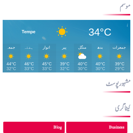
موسم
34°C
Tempe
جمعرات
بدھ
منگل
پیر
اتوار
ہفتہ
جمعہ
44°C
46°C
45°C
39°C
40°C
40°C
39°C
32°C
33°C
33°C
32°C
30°C
30°C
29°C
مشہور پوسٹ
کیٹاگری
Blog
Business